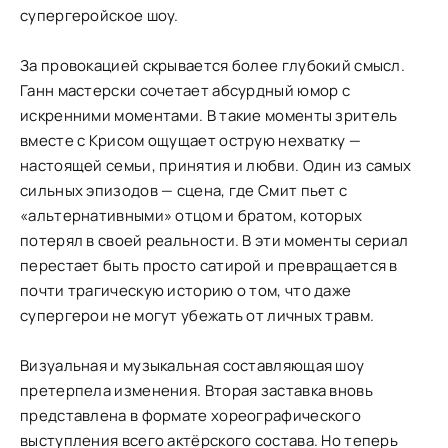
супергеройское шоу.
За провокацией скрывается более глубокий смысл.
Ганн мастерски сочетает абсурдный юмор с
искренними моментами. В такие моменты зритель
вместе с Крисом ощущает острую нехватку —
настоящей семьи, принятия и любви. Один из самых
сильных эпизодов — сцена, где Смит пьет с
«альтернативными» отцом и братом, которых
потерял в своей реальности. В эти моменты сериал
перестает быть просто сатирой и превращается в
почти трагическую историю о том, что даже
супергерои не могут убежать от личных травм.
Визуальная и музыкальная составляющая шоу
претерпела изменения. Вторая заставка вновь
представлена в формате хореографического
выступления всего актёрского состава. Но теперь