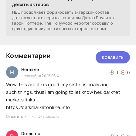
девять актеров
HBO продолжает формировать актерский состав
долгожданного сериала по книгам Джоан Роулинг о
Гарри Поттере. The Hollywood Reporter сообщил о
присоединении девяти новых актеров, которые
воплотят
Комментарии
ДОБАВИТЬ
Hermine
H
0
0
1 сентября 2025 06:41
Wow, this article is good, my sister is analyzing
such things, thus I am going to let know her. darknet
markets links
https://darkmarketonline.info
Ответить
Цитировать
Domenic