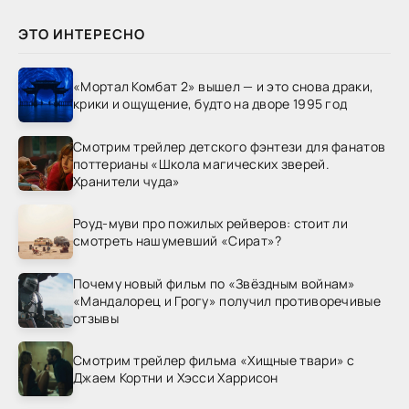
ЭТО ИНТЕРЕСНО
«Мортал Комбат 2» вышел — и это снова драки,
крики и ощущение, будто на дворе 1995 год
Смотрим трейлер детского фэнтези для фанатов
поттерианы «Школа магических зверей.
Хранители чуда»
Роуд-муви про пожилых рейверов: стоит ли
смотреть нашумевший «Сират»?
Почему новый фильм по «Звёздным войнам»
«Мандалорец и Грогу» получил противоречивые
отзывы
Смотрим трейлер фильма «Хищные твари» с
Джаем Кортни и Хэсси Харрисон