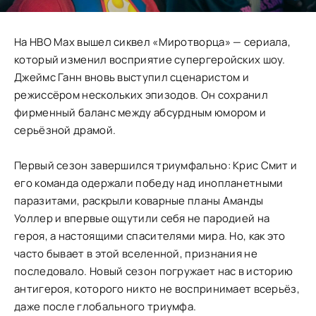
На HBO Max вышел сиквел «Миротворца» — сериала,
который изменил восприятие супергеройских шоу.
Джеймс Ганн вновь выступил сценаристом и
режиссёром нескольких эпизодов. Он сохранил
фирменный баланс между абсурдным юмором и
серьёзной драмой.
Первый сезон завершился триумфально: Крис Смит и
его команда одержали победу над инопланетными
паразитами, раскрыли коварные планы Аманды
Уоллер и впервые ощутили себя не пародией на
героя, а настоящими спасителями мира. Но, как это
часто бывает в этой вселенной, признания не
последовало. Новый сезон погружает нас в историю
антигероя, которого никто не воспринимает всерьёз,
даже после глобального триумфа.