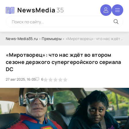
NewsMedia
35
News-Media35.ru
»
Премьеры
» «Миротворец»: что нас ждёт во втором сезоне дерзкого супергеройского сериала DC
«Миротворец»: что нас ждёт во втором
сезоне дерзкого супергеройского сериала
DC
27 авг 2025, 16:05
1
2
3
4
5
6