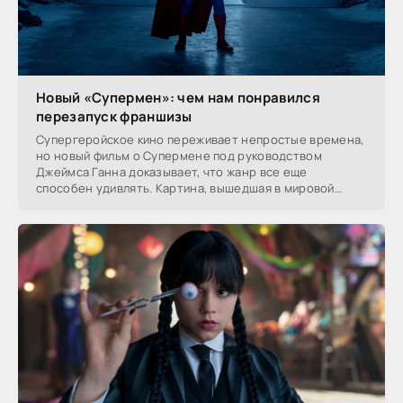
Новый «Супермен»: чем нам понравился
перезапуск франшизы
Супергеройское кино переживает непростые времена,
но новый фильм о Супермене под руководством
Джеймса Ганна доказывает, что жанр все еще
способен удивлять. Картина, вышедшая в мировой
прокат в июле