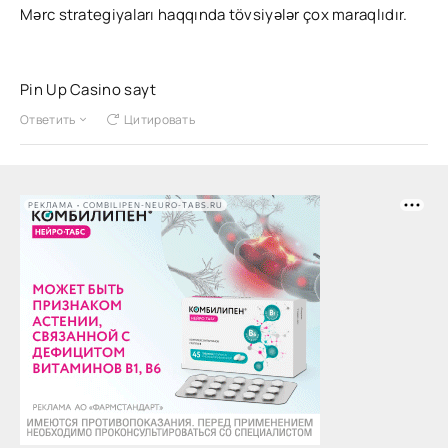
Mərc strategiyaları haqqında tövsiyələr çox maraqlıdır.
Pin Up Casino sayt
Ответить
Цитировать
РЕКЛАМА • COMBILIPEN-NEURO-TABS.RU