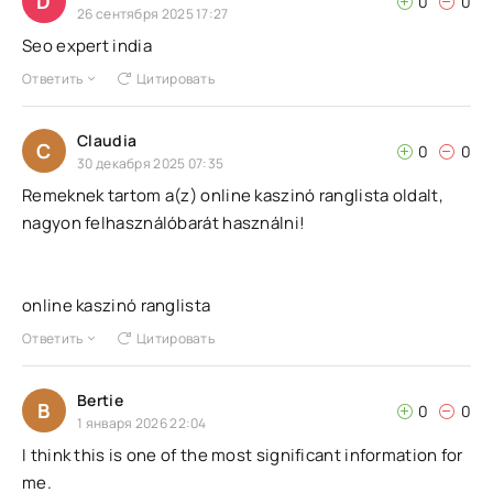
D
0
0
26 сентября 2025 17:27
Seo expert india
Ответить
Цитировать
Claudia
C
0
0
30 декабря 2025 07:35
Remeknek tartom a(z) online kaszinó ranglista oldalt,
nagyon felhasználóbarát használni!
online kaszinó ranglista
Ответить
Цитировать
Bertie
B
0
0
1 января 2026 22:04
I think this is one of the most significant information for
me.