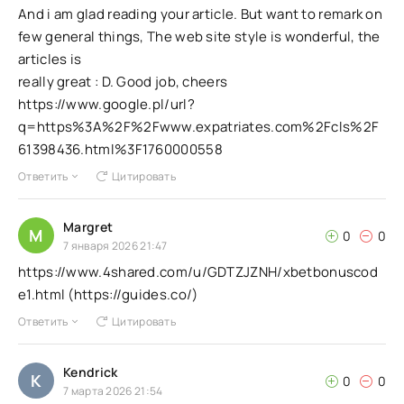
And i am glad reading your article. But want to remark on
few general things, The web site style is wonderful, the
articles is
really great : D. Good job, cheers
https://www.google.pl/url?
q=https%3A%2F%2Fwww.expatriates.com%2Fcls%2F
61398436.html%3F1760000558
Ответить
Цитировать
Margret
M
0
0
7 января 2026 21:47
https://www.4shared.com/u/GDTZJZNH/xbetbonuscod
e1.html (https://guides.co/)
Ответить
Цитировать
Kendrick
K
0
0
7 марта 2026 21:54