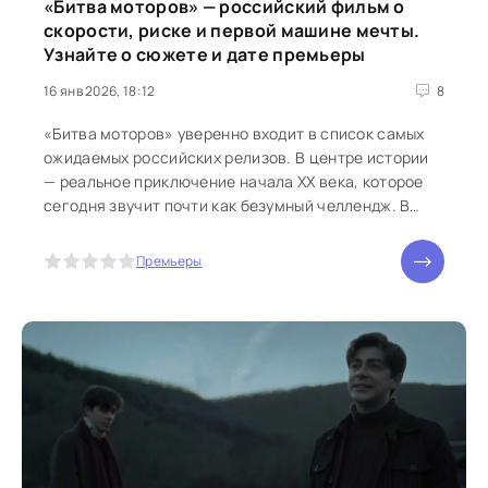
«Битва моторов» — российский фильм о
скорости, риске и первой машине мечты.
Узнайте о сюжете и дате премьеры
16 янв 2026, 18:12
8
«Битва моторов» уверенно входит в список самых
ожидаемых российских релизов. В центре истории
— реальное приключение начала XX века, которое
сегодня звучит почти как безумный челлендж. В
1908 году два энтузиаста решаются проехать из
зимнего Петербурга в Монако на автомобиле
5
Премьеры
собственного