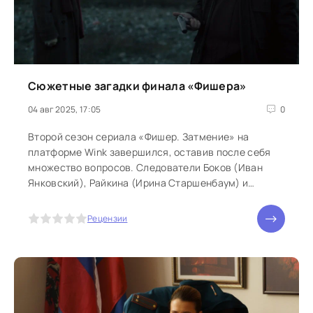
Сюжетные загадки финала «Фишера»
04 авг 2025, 17:05
0
Второй сезон сериала «Фишер. Затмение» на
платформе Wink завершился, оставив после себя
множество вопросов. Следователи Боков (Иван
Янковский), Райкина (Ирина Старшенбаум) и
Злобин (Никита Худяков) расследовали серию
убийств девушек в южном городе Курортном, а
5
Рецензии
фигуры Фишера (Андрей Максимов) и