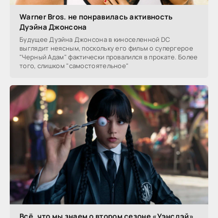
Warner Bros. не понравилась активность
Дуэйна Джонсона
Будущее Дуэйна Джонсона в киноселенной DC
выглядит неясным, поскольку его фильм о супергерое
"Черный Адам" фактически провалился в прокате. Более
того, слишком "самостоятельное"
Всё, что мы знаем о втором сезоне «Уэнсдэй»