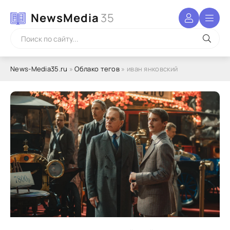
NewsMedia
35
News-Media35.ru
»
Облако тегов
» иван янковский